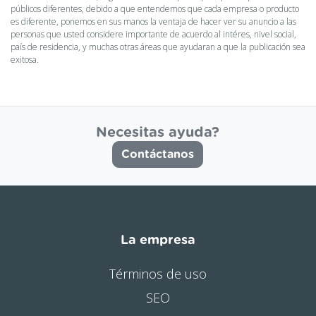
públicos diferentes, debido a que entendemos que cada empresa o producto
es diferente, ponemos en sus manos la ventaja de hacer ver su anuncio a las
personas que usted considere importante de acuerdo al intéres, nivel social,
país de residencia, y muchas otras áreas que ayudaran a que la publicación sea
exitosa.
Necesitas ayuda?
Contáctanos
La empresa
Términos de uso
SEO