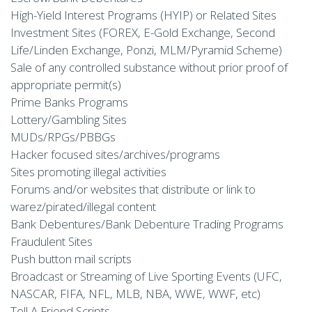
High-Yield Interest Programs (HYIP) or Related Sites
Investment Sites (FOREX, E-Gold Exchange, Second
Life/Linden Exchange, Ponzi, MLM/Pyramid Scheme)
Sale of any controlled substance without prior proof of
appropriate permit(s)
Prime Banks Programs
Lottery/Gambling Sites
MUDs/RPGs/PBBGs
Hacker focused sites/archives/programs
Sites promoting illegal activities
Forums and/or websites that distribute or link to
warez/pirated/illegal content
Bank Debentures/Bank Debenture Trading Programs
Fraudulent Sites
Push button mail scripts
Broadcast or Streaming of Live Sporting Events (UFC,
NASCAR, FIFA, NFL, MLB, NBA, WWE, WWF, etc)
Tell A Friend Scripts