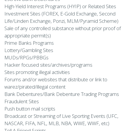
High-Yield Interest Programs (HYIP) or Related Sites
Investment Sites (FOREX, E-Gold Exchange, Second
Life/Linden Exchange, Ponzi, MLM/Pyramid Scheme)
Sale of any controlled substance without prior proof of
appropriate permit(s)
Prime Banks Programs
Lottery/Gambling Sites
MUDs/RPGs/PBBGs
Hacker focused sites/archives/programs
Sites promoting illegal activities
Forums and/or websites that distribute or link to
warez/pirated/illegal content
Bank Debentures/Bank Debenture Trading Programs
Fraudulent Sites
Push button mail scripts
Broadcast or Streaming of Live Sporting Events (UFC,
NASCAR, FIFA, NFL, MLB, NBA, WWE, WWF, etc)
Tell A Friend Scripts