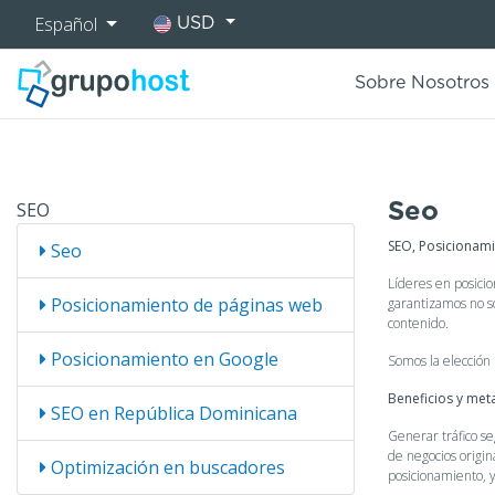
Español
USD
Sobre Nosotros
SEO
Seo
SEO, Posicionam
Seo
Líderes en posicio
Posicionamiento de páginas web
garantizamos no so
contenido.
Posicionamiento en Google
Somos la elección 
Beneficios y met
SEO en República Dominicana
Generar tráfico s
de negocios origin
Optimización en buscadores
posicionamiento, y