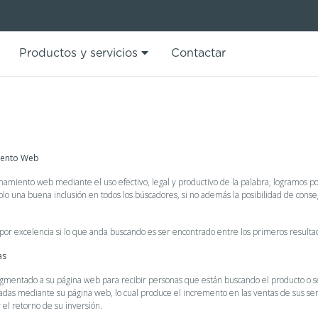
Productos y servicios
Contactar
iento Web
namiento web mediante el uso efectivo, legal y productivo de la palabra, logramos po
lo una buena inclusión en todos los búscadores, si no además la posibilidad de cons
por excelencia si lo que anda buscando es ser encontrado entre los primeros resulta
as
egmentado a su página web para recibir personas que están buscando el producto o s
adas mediante su página web, lo cual produce el incremento en las ventas de sus ser
 el retorno de su inversión.