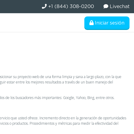
+1 (844) 308-0200
Livechat
Iniciar sesión
sicionar su proyecto web de una forma limpia y sana a largo plazo, con la que
eguir estar entre los mejores resultados a través de un buen manejo del
dos de los buscadores más importantes: Google, Yahoo, Bing, entre otros.
ervicio que usted ofrece. Incremento directo en la generación de oportunidades
vicios o productos. Procedimientos y métricas para medir la efectividad del