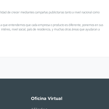
ilidad de crecer mediantes campañas publicitarias tanto a nivel nacional como
ido a que entendemos que cada empresa o producto es diferente, ponemos en sus
ntéres, nivel social, país de residencia, y muchas otras áreas que ayudaran a
Oficina Virtual