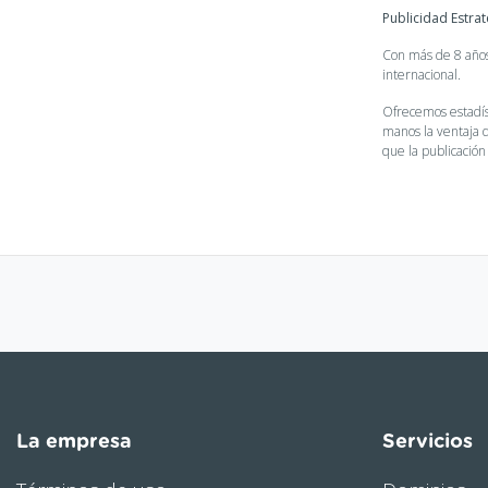
Publicidad Estrat
Con más de 8 años 
internacional.
Ofrecemos estadís
manos la ventaja d
que la publicación
La empresa
Servicios