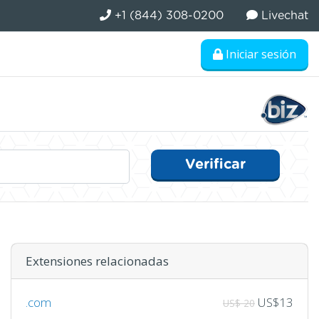
+1 (844) 308-0200
Livechat
Iniciar sesión
Verificar
Extensiones relacionadas
.com
US$13
US$ 20