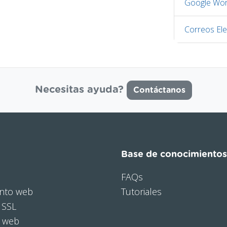
Google Wor
Correos Ele
Necesitas ayuda?
Contáctanos
Base de conocimientos
FAQs
nto web
Tutoriales
 SSL
o web