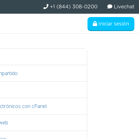
+1 (844) 308-0200
Livechat
Iniciar sesión
mpartido
ctrónicos con cPanel
 web