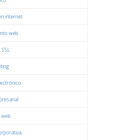
ico
n internet
nto web
s SSL
ting
ectrónico
resarial
o web
orporativa