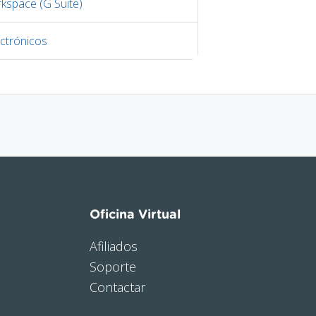
kspace (G Suite)
ctrónicos
Oficina Virtual
Afiliados
Soporte
Contactar