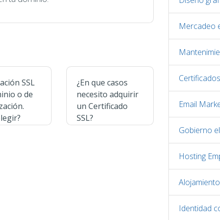
Diseño gráf
Mercadeo e
Mantenimie
Certificado
cación SSL
¿En que casos
inio o de
necesito adquirir
Email Marke
zación.
un Certificado
legir?
SSL?
Gobierno el
Hosting Emp
Alojamient
Identidad c