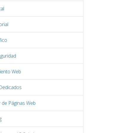
al
rial
fico
eguridad
iento Web
 Dedicados
r de Páginas Web
g