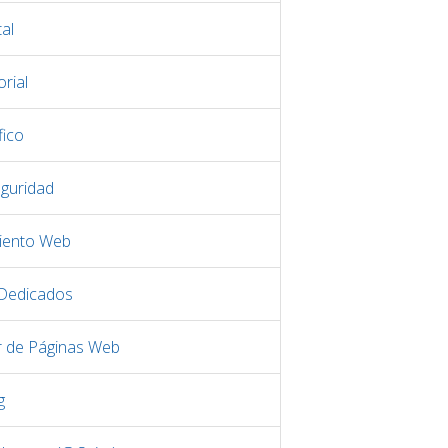
al
rial
fico
eguridad
iento Web
 Dedicados
r de Páginas Web
g