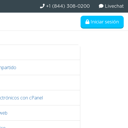
+1 (844) 308-0200
Livechat
Iniciar sesión
mpartido
ctrónicos con cPanel
 web