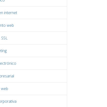
ico
n internet
nto web
s SSL
ting
ectrónico
resarial
o web
orporativa