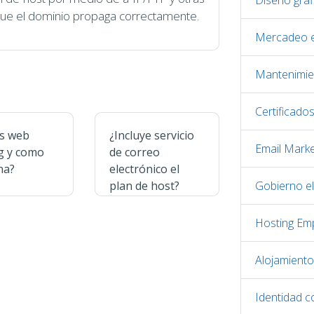
Diseño gráf
 que el dominio propaga correctamente.
Mercadeo e
Mantenimie
Certificado
s web
¿Incluye servicio
Email Marke
g y como
de correo
na?
electrónico el
plan de host?
Gobierno el
Hosting Emp
Alojamient
Identidad c