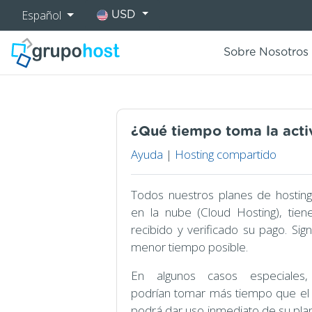
Español
USD
Sobre Nosotros
¿Qué tiempo toma la activ
Ayuda
|
Hosting compartido
Todos nuestros planes de hosting
en la nube (Cloud Hosting), tien
recibido y verificado su pago. Sig
menor tiempo posible.
En algunos casos especiales,
podrían tomar más tiempo que el p
podrá dar uso inmediato de su pla