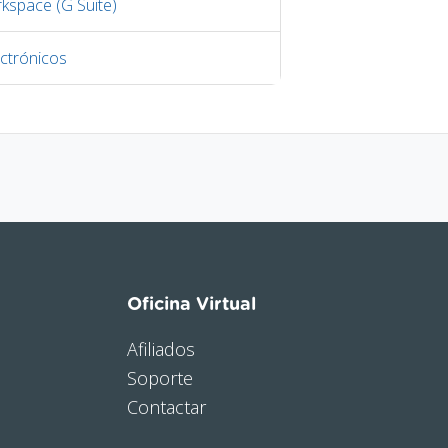
kspace (G Suite)
ctrónicos
Oficina Virtual
Afiliados
Soporte
Contactar