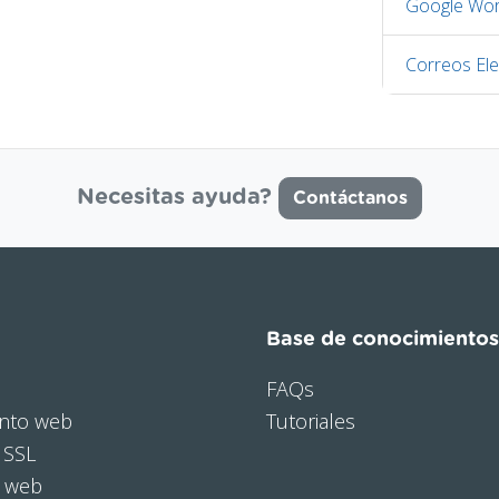
Google Wor
Correos Ele
Necesitas ayuda?
Contáctanos
Base de conocimientos
FAQs
nto web
Tutoriales
 SSL
o web